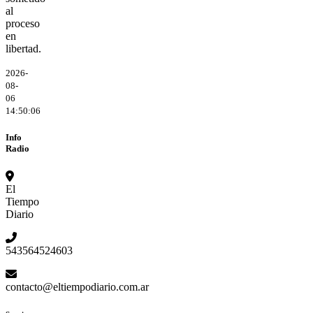
al
proceso
en
libertad.
2026-
08-
06
14:50:06
Info
Radio
El
Tiempo
Diario
543564524603
contacto@eltiempodiario.com.ar