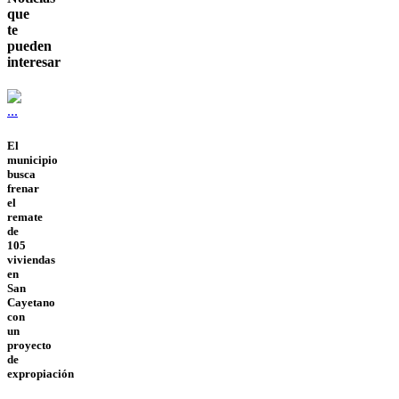
que
te
pueden
interesar
El
municipio
busca
frenar
el
remate
de
105
viviendas
en
San
Cayetano
con
un
proyecto
de
expropiación