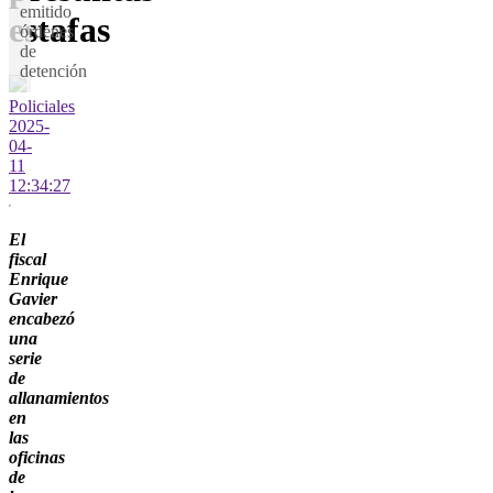
emitido
estafas
órdenes
de
detención
Policiales
2025-
04-
11
12:34:27
El
fiscal
Enrique
Gavier
encabezó
una
serie
de
allanamientos
en
las
oficinas
de