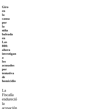
Giro
en
la
causa
por
la
niña
baleada
en
Las
800:
ahora
investigan
a
los
acusados
por
tentativa
de
homicidio
La
Fiscalía
endureció
la
acusación