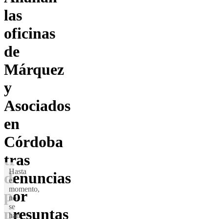
las
oficinas
de
Márquez
y
Asociados
en
Córdoba
tras
Hasta
denuncias
el
momento,
por
no
se
presuntas
han