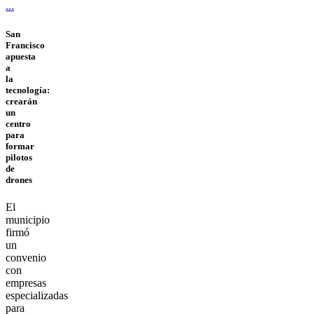
San
Francisco
apuesta
a
la
tecnología:
crearán
un
centro
para
formar
pilotos
de
drones
El
municipio
firmó
un
convenio
con
empresas
especializadas
para