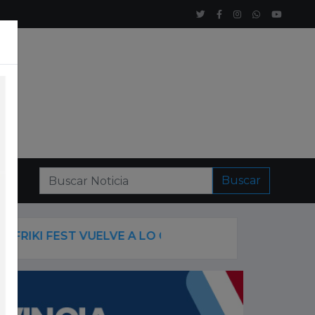
Buscar
RIKI FEST VUELVE A LO GRANDE: COSPLAY, K-POP, A