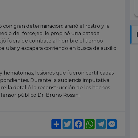
nó con gran determinación: arañó el rostro y la
medio del forcejeo, le propinó una patada
 dejó fuera de combate al hombre el tiempo
celular y escapara corriendo en busca de auxilio.
 y hematomas, lesiones que fueron certificadas
ondientes. Durante la audiencia imputativa
Burella detalló la reconstrucción de los hechos
ensor público Dr. Bruno Rossini.
Share
Twitter
Facebook
WhatsApp
Telegram
Messeng