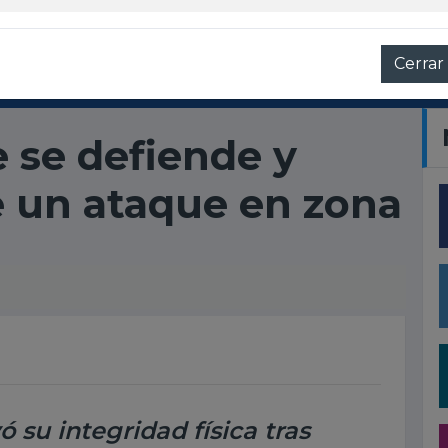
Cerrar
 se defiende y
e un ataque en zona
 su integridad física tras