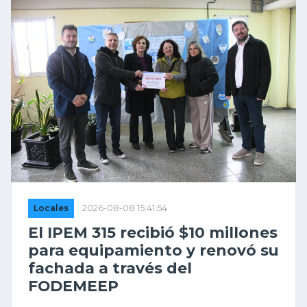
arma blanca. Tras el hecho, fue encontrado
con una grave herida en el cuello y
trasladado a un centro de salud de El Trébol.
Interviene el fiscal Carlos Zoppegni.
Locales
2026-08-08 15:41:54
El IPEM 315 recibió $10 millones
para equipamiento y renovó su
fachada a través del
FODEMEEP