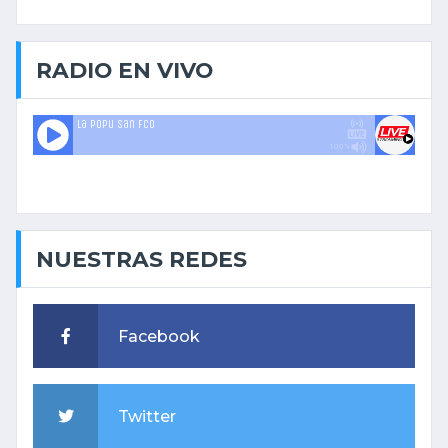
estupefacientes. Fueron detenidos tres
hombres que, según la investigación,
actuaban de manera conjunta y también
RADIO EN VIVO
realizaban entregas bajo la modalidad de
delivery. Diario El Tiempo había adelantado
este viernes el despliegue de la FPA en el
sector.
NUESTRAS REDES
Facebook
Twitter