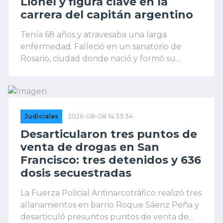
Lionel y figura clave en la
carrera del capitán argentino
Tenía 68 años y atravesaba una larga
enfermedad. Falleció en un sanatorio de
Rosario, ciudad donde nació y formó su
familia. Durante décadas acompañó a Lionel
Messi y terminó convirtiéndose en una pieza
fundamental en el manejo de su carrera
profesional.
Judiciales
2026-08-08 14:33:34
Desarticularon tres puntos de
venta de drogas en San
Francisco: tres detenidos y 636
dosis secuestradas
La Fuerza Policial Antinarcotráfico realizó tres
allanamientos en barrio Roque Sáenz Peña y
desarticuló presuntos puntos de venta de