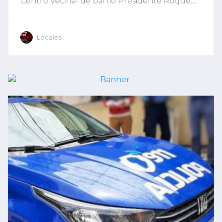
Centro Vecinal de barrio Presidente Roque
Sáenz Peña, conocido popularmente como
“Las 800”. Los vecinos concurrieron a las
urnas para elegir entre dos propuestas que
Locales
protagonizaron una intensa campaña
durante las últimas semanas.