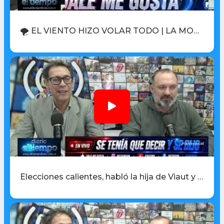
🌪️ EL VIENTO HIZO VOLAR TODO | LA MOTO QUE NO ERA ROBADA | AGRAVAN ACUSACIÓN POR BALEAR A UNA NENA
Elecciones calientes, habló la hija de Viaut y cierra una histórica fábrica