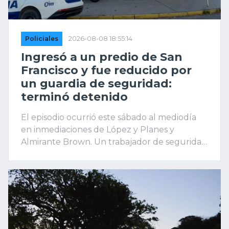
Policiales
2026-08-08 18:55:14
Ingresó a un predio de San
Francisco y fue reducido por
un guardia de seguridad:
terminó detenido
El episodio ocurrió este sábado al mediodía
en inmediaciones de López y Planes y
Almirante Brown. Un trabajador de seguridad
advirtió la presencia del intruso, logró
retenerlo y dio aviso a la Policía.