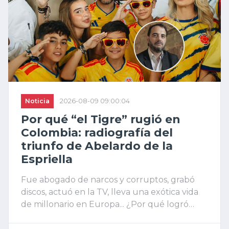
Noticia
2026-08-09 09:00:04
Por qué “el Tigre” rugió en
Colombia: radiografía del
triunfo de Abelardo de la
Espriella
Fue abogado de narcos y corruptos, grabó
discos, actuó en la TV, lleva una exótica vida
de millonario en Europa... ¿Por qué logró
seducir a los colombianos y vencer al
candidato de Petro?