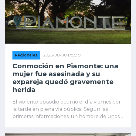
Regionales
2026-08-08 17:55:19
Conmoción en Piamonte: una
mujer fue asesinada y su
expareja quedó gravemente
herida
El violento episodio ocurrió el día viernes por
la tarde en plena vía pública. Según las
primeras informaciones, un hombre de unos
55 años habría atropellado a su expareja y
posteriormente la habría atacado con un