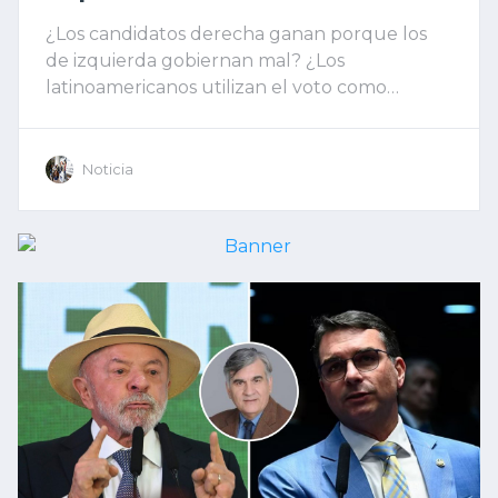
¿Los candidatos derecha ganan porque los
de izquierda gobiernan mal? ¿Los
latinoamericanos utilizan el voto como
castigo? ¿Por qué las sociedades están
confiando en outsiders?
Noticia