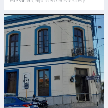
este sábado, expuso en redes sociales y
grupos de WhatsApp la situación que,
asegura, vienen padeciendo desde hace
tiempo. Sostuvo que acumulan 53 denuncias
por distintos episodios de inseguridad y reveló
un antecedente ocurrido semanas atrás que
podría estar relacionado con el brutal
ataque.